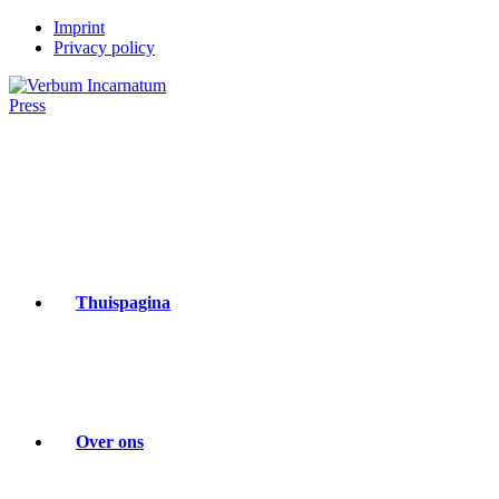
Ga
Imprint
naar
Privacy policy
inhoud
Thuispagina
Over ons