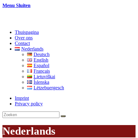
Menu
Sluiten
Thuispagina
Over ons
Contact
Nederlands
Deutsch
English
Español
Français
Lietuviškai
Íslenska
Lëtzebuergesch
Imprint
Privacy policy
Nederlands