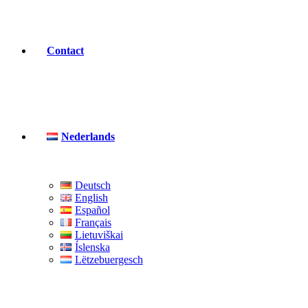
Contact
Nederlands
Deutsch
English
Español
Français
Lietuviškai
Íslenska
Lëtzebuergesch