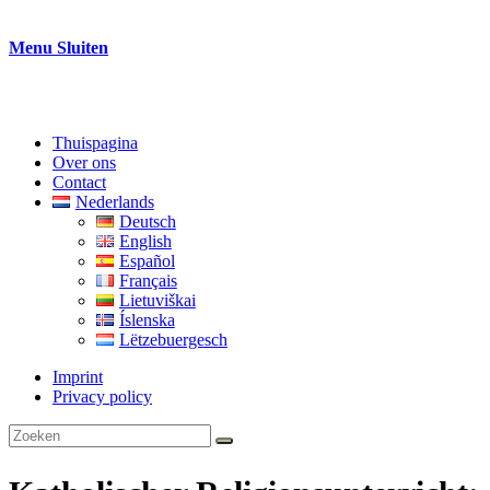
Menu
Sluiten
Thuispagina
Over ons
Contact
Nederlands
Deutsch
English
Español
Français
Lietuviškai
Íslenska
Lëtzebuergesch
Imprint
Privacy policy