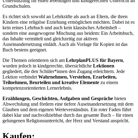
Unterstützung für einen lebendigen und kindgerechten Unterricht an
Grundschulen.
Es richtet sich sowohl an Lehrkräfte als auch an Eltern, die ihren
Kindern eine religiöse Erziehung ermöglichen möchten. Dabei ist es
kein reines Lehrbuch und auch kein klassisches Arbeitsheft –
sondern eine ausgewogene Mischung aus beidem: Ein Arbeitsbuch,
das Inhalte vermittelt und gleichzeitig zur aktiven
Auseinandersetzung einlädt. Auch als Vorlage für Kopien ist das
Buch bestens geeignet.
Die Themen orientieren sich am
LehrplanPLUS für Bayern
,
wurden jedoch in kindgerechte, übersichtliche
Lektionen
gegliedert, die den Schüler*innen den Zugang erleichtern. Jede
Lektion verbindet
Wahrnehmen, Verstehen, Erarbeiten,
Teilnehmen, Beurteilen und kreative Elemente
zu einem
kompetenzorientierten Lernerlebnis.
Erzählungen, Geschichten, Aufgaben und Gespräche
bieten
Abwechslung und fördern eine tiefere Auseinandersetzung mit dem
Glauben und dem eigenen Werteverständnis. Ein roter Faden führt
dabei klar und nachvollziehbar durch das gesamte Buch – für einen
gelungenen Religionsunterricht, der Herz und Verstand anspricht.
Kaufen: