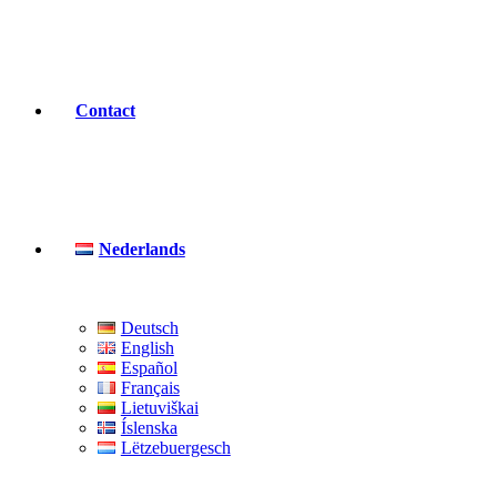
Contact
Nederlands
Deutsch
English
Español
Français
Lietuviškai
Íslenska
Lëtzebuergesch