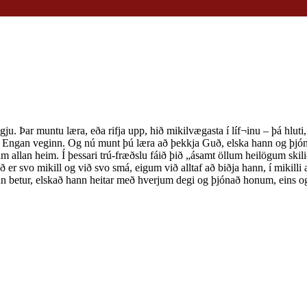
ju. Þar muntu læra, eða rifja upp, hið mikilvægasta í líf¬inu – þá hl
gan veginn. Og nú munt þú læra að þekkja Guð, elska hann og þjóna ho
t um allan heim. Í þessari trú-fræðslu fáið þið „ásamt öllum heilögum skil
er svo mikill og við svo smá, eigum við alltaf að biðja hann, í mikilli
kt hann betur, elskað hann heitar með hverjum degi og þjónað honum, 