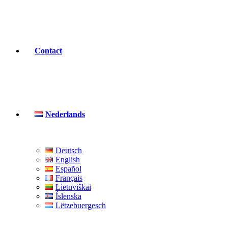
Contact
Nederlands
Deutsch
English
Español
Français
Lietuviškai
Íslenska
Lëtzebuergesch