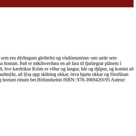
uti, sem eru dýrlingum gleðiefni og vísdómsmönn¬um sætir sem
num. Það er mikilsverðara en að fara til fjarlægrar plánetu í
ið, hve kærleikur Krists er víður og langur, hár og djúpur, og komist að
 auðmýkt, að lýsa upp skilning okkar, örva hjarta okkar og fórnfúsan
eins og honum einum ber.Höfundurinn ISBN: 978-3969420195 Auteur: