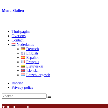
Menu
Sluiten
Thuispagina
Over ons
Contact
Nederlands
Deutsch
English
Español
Français
Lietuviškai
Íslenska
Lëtzebuergesch
Imprint
Privacy policy