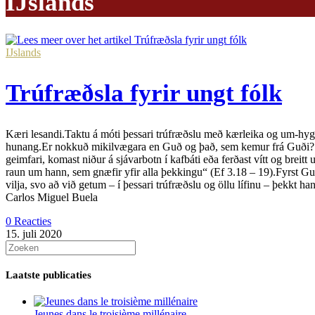
IJslands
IJslands
Trúfræðsla fyrir ungt fólk
Kæri lesandi.Taktu á móti þessari trúfræðslu með kærleika og um-hygg
hunang.Er nokkuð mikilvægara en Guð og það, sem kemur frá Guði? En
geimfari, komast niður á sjávarbotn í kafbáti eða ferðast vítt og breit
raun um hann, sem gnæfir yfir alla þekkingu“ (Ef 3.18 – 19).Fyrst Guð 
vilja, svo að við getum – í þessari trúfræðslu og öllu lífinu – þek
Carlos Miguel Buela
0 Reacties
15. juli 2020
Laatste publicaties
Jeunes dans le troisième millénaire