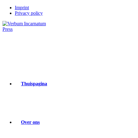
Ga
Imprint
naar
Privacy policy
inhoud
Thuispagina
Over ons