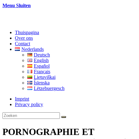
Menu
Sluiten
Thuispagina
Over ons
Contact
Nederlands
Deutsch
English
Español
Français
Lietuviškai
Íslenska
Lëtzebuergesch
Imprint
Privacy policy
PORNOGRAPHIE ET