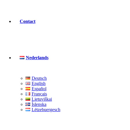
Contact
Nederlands
Deutsch
English
Español
Français
Lietuviškai
Íslenska
Lëtzebuergesch