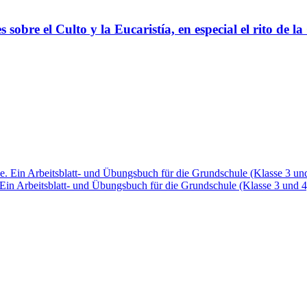
sobre el Culto y la Eucaristía, en especial el rito de 
. Ein Arbeitsblatt- und Übungsbuch für die Grundschule (Klasse 3 und