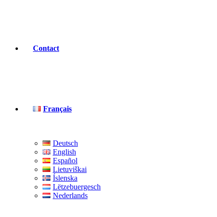
Contact
Français
Deutsch
English
Español
Lietuviškai
Íslenska
Lëtzebuergesch
Nederlands